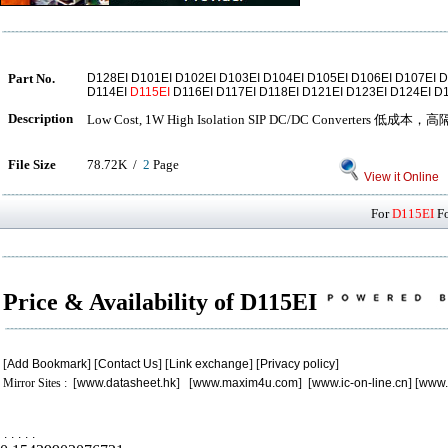
Part No.
D128EI D101EI D102EI D103EI D104EI D105EI D106EI D107EI D
D114EI
D115EI
D116EI D117EI D118EI D121EI D123EI D124EI D
Description
Low Cost, 1W High Isolation SIP DC/DC Converters
File Size
78.72K /
2
Page
View it Online
For
D115EI
Fo
Price & Availability of D115EI
[
Add Bookmark
] [
Contact Us
] [
Link exchange
] [
Privacy policy
]
Mirror Sites : [
www.datasheet.hk
] [
www.maxim4u.com
] [
www.ic-on-line.cn
] [
www.
.
.
.
.
.