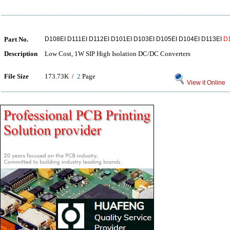
Part No.
D108EI D111EI D112EI D101EI D103EI D105EI D104EI D113EI
D
Description
Low Cost, 1W SIP High Isolation DC/DC Converters
File Size
173.73K /
2
Page
View it Online